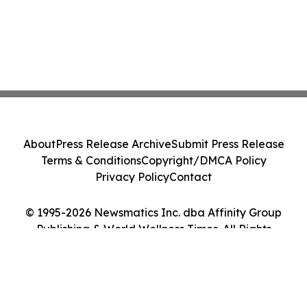
About
Press Release Archive
Submit Press Release
Terms & Conditions
Copyright/DMCA Policy
Privacy Policy
Contact
© 1995-2026 Newsmatics Inc. dba Affinity Group
Publishing & World Wellness Times. All Rights
Reserved.
Cookie Settings / Your Privacy Choices