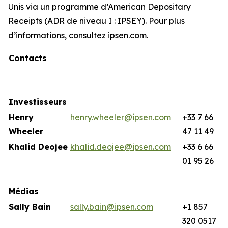
Unis via un programme d’American Depositary
Receipts (ADR de niveau I : IPSEY). Pour plus
d’informations, consultez ipsen.com.
Contacts
Investisseurs
Henry
henry.wheeler@ipsen.com
+33 7 66
Wheeler
47 11 49
Khalid Deojee
khalid.deojee@ipsen.com
+33 6 66
01 95 26
Médias
Sally Bain
sally.bain@ipsen.com
+1 857
320 0517